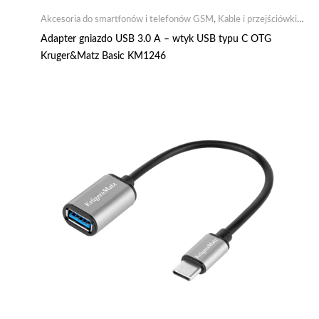
Akcesoria do smartfonów i telefonów GSM
,
Kable i przejściówki
GSM
,
Mobilne
Adapter gniazdo USB 3.0 A – wtyk USB typu C OTG
Kruger&Matz Basic KM1246