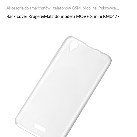
Akcesoria do smartfonów i telefonów GSM
,
Mobilne
,
Pokrowce
,
Pokrowce dedykowane
Back cover Kruger&Matz do modelu MOVE 8 mini KM0477