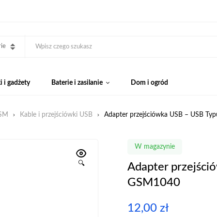
ie
 i gadżety
Baterie i zasilanie
Dom i ogród
GSM
Kable i przejściówki USB
Adapter przejściówka USB – USB Ty
W magazynie
🔍
Adapter przejści
GSM1040
12,00
zł