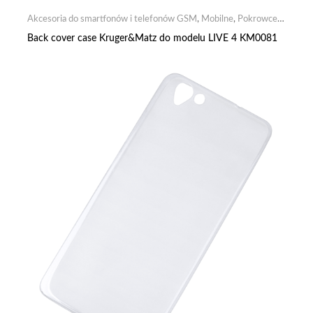
Akcesoria do smartfonów i telefonów GSM
,
Mobilne
,
Pokrowce
,
Pokrowce silikonowe
Back cover case Kruger&Matz do modelu LIVE 4 KM0081