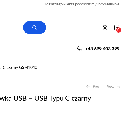
Do każdego klienta podchodzimy indywidualnie
0
+48 699 403 399
pu C czarny GSM1040
Prev
Next
ówka USB – USB Typu C czarny
89,00
19,00
zł
zł