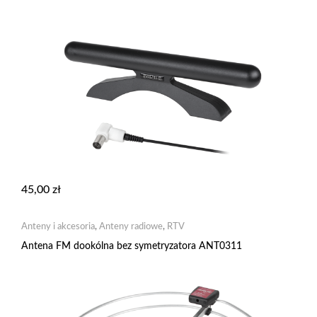
45,00
zł
Anteny i akcesoria
,
Anteny radiowe
,
RTV
Antena FM dookólna bez symetryzatora ANT0311