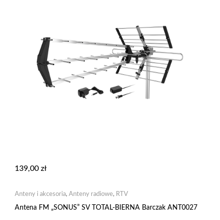
139,00
zł
Anteny i akcesoria
,
Anteny radiowe
,
RTV
Antena FM „SONUS” SV TOTAL-BIERNA Barczak ANT0027