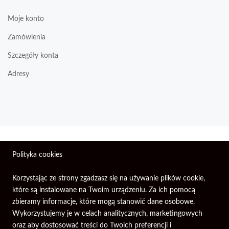
Moje konto
Zamówienia
Szczegóły konta
Adresy
Wszelkie prawa zastrzeżone © 2026 | Firma Elektroniczna
Polityka cookies
PIXEL.
Korzystając ze strony zgadzasz się na używanie plików cookie,
które są instalowane na Twoim urządzeniu. Za ich pomocą
zbieramy informacje, które mogą stanowić dane osobowe.
Wykorzystujemy je w celach analitycznych, marketingowych
oraz aby dostosować treści do Twoich preferencji i