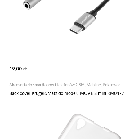
19,00
zł
Akcesoria do smartfonów i telefonów GSM
,
Mobilne
,
Pokrowce
,
Pokrowce dedykowane
Back cover Kruger&Matz do modelu MOVE 8 mini KM0477