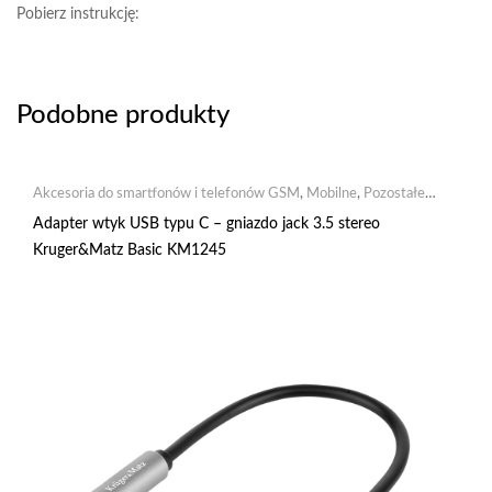
Pobierz instrukcję:
Podobne produkty
Akcesoria do smartfonów i telefonów GSM
,
Mobilne
,
Pozostałe
akcesoria GSM
Adapter wtyk USB typu C – gniazdo jack 3.5 stereo
Kruger&Matz Basic KM1245