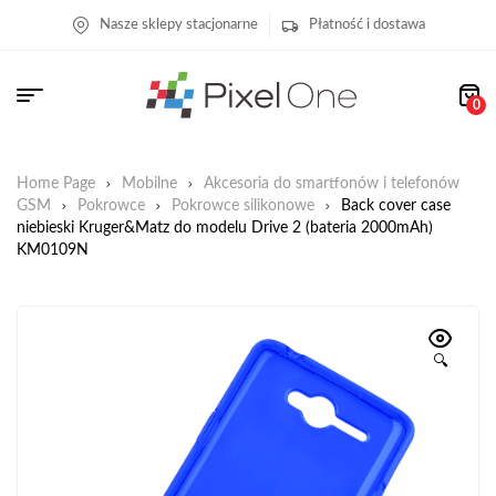
Nasze sklepy stacjonarne
Płatność i dostawa
0
Home Page
Mobilne
Akcesoria do smartfonów i telefonów
GSM
Pokrowce
Pokrowce silikonowe
Back cover case
niebieski Kruger&Matz do modelu Drive 2 (bateria 2000mAh)
KM0109N
🔍