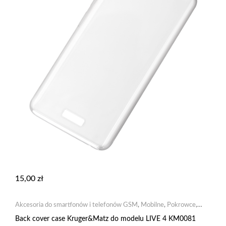
15,00
zł
Akcesoria do smartfonów i telefonów GSM
,
Mobilne
,
Pokrowce
,
Pokrowce silikonowe
Back cover case Kruger&Matz do modelu LIVE 4 KM0081