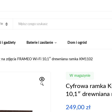
ie
 i gadżety
Baterie i zasilanie
Dom i ogród
 na zdjęcia FRAMEO Wi-Fi 10,1″ drewniana ramka KM1102
W magazynie
🔍
Cyfrowa ramka K
10,1″ drewnian
249,00
zł