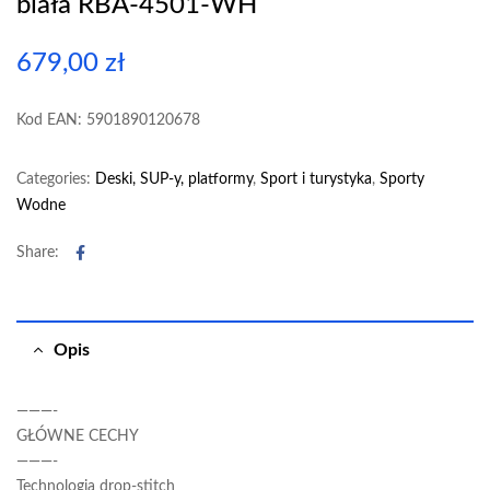
biała RBA-4501-WH
679,00
zł
Kod EAN: 5901890120678
Categories:
Deski, SUP-y, platformy
,
Sport i turystyka
,
Sporty
Wodne
Facebook
Share:
Opis
———-
GŁÓWNE CECHY
———-
Technologia drop-stitch