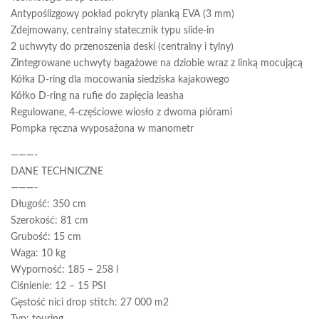
Antypoślizgowy pokład pokryty pianką EVA (3 mm)
Zdejmowany, centralny statecznik typu slide-in
2 uchwyty do przenoszenia deski (centralny i tylny)
Zintegrowane uchwyty bagażowe na dziobie wraz z linką mocującą
Kółka D-ring dla mocowania siedziska kajakowego
Kółko D-ring na rufie do zapięcia leasha
Regulowane, 4-częściowe wiosło z dwoma piórami
Pompka ręczna wyposażona w manometr
———-
DANE TECHNICZNE
———-
Długość: 350 cm
Szerokość: 81 cm
Grubość: 15 cm
Waga: 10 kg
Wyporność: 185 – 258 l
Ciśnienie: 12 – 15 PSI
Gęstość nici drop stitch: 27 000 m2