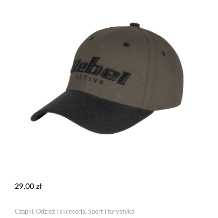
29,00
zł
Czapki
,
Odzież i akcesoria
,
Sport i turystyka