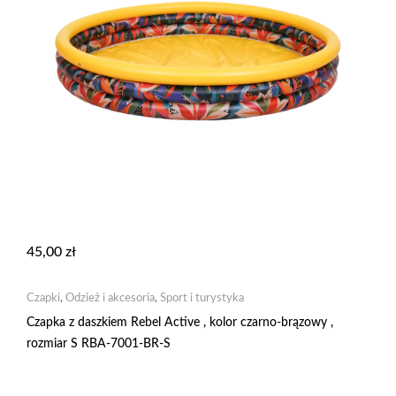
45,00
zł
Czapki
,
Odzież i akcesoria
,
Sport i turystyka
Czapka z daszkiem Rebel Active , kolor czarno-brązowy ,
rozmiar S RBA-7001-BR-S