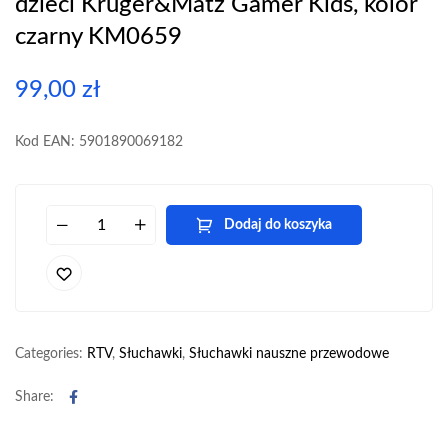
dzieci Kruger&Matz Gamer Kids, kolor
czarny KM0659
99,00
zł
Kod EAN: 5901890069182
Dodaj do koszyka
Categories:
RTV
,
Słuchawki
,
Słuchawki nauszne przewodowe
Facebook
Share: