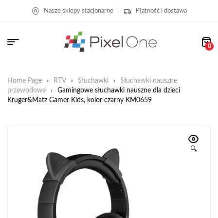
Nasze sklepy stacjonarne
Płatność i dostawa
0
Home Page
RTV
Słuchawki
Słuchawki nauszne
przewodowe
Gamingowe słuchawki nauszne dla dzieci
Kruger&Matz Gamer Kids, kolor czarny KM0659
🔍