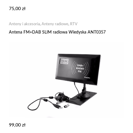
75,00
zł
Anteny i akcesoria
,
Anteny radiowe
,
RTV
Antena FM+DAB SLIM radiowa Wiedyska ANT0357
99,00
zł