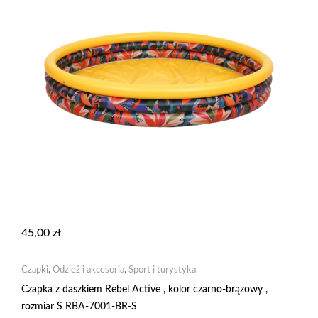
45,00
zł
Czapki
,
Odzież i akcesoria
,
Sport i turystyka
Czapka z daszkiem Rebel Active , kolor czarno-brązowy ,
rozmiar S RBA-7001-BR-S