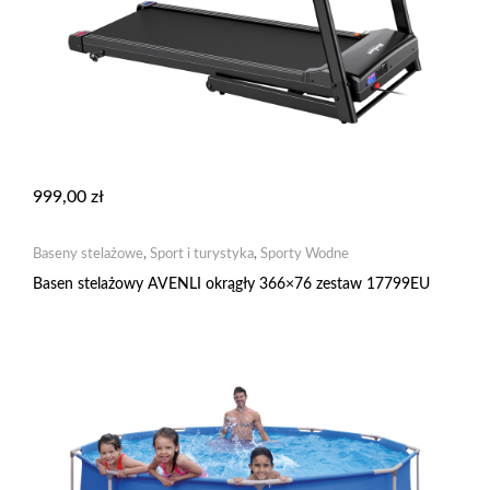
999,00
zł
Baseny stelażowe
,
Sport i turystyka
,
Sporty Wodne
Basen stelażowy AVENLI okrągły 366×76 zestaw 17799EU