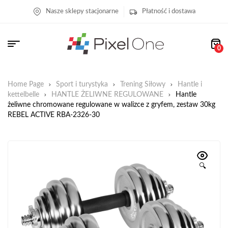
Nasze sklepy stacjonarne
Płatność i dostawa
0
Home Page
Sport i turystyka
Trening Siłowy
Hantle i
kettelbelle
HANTLE ŻELIWNE REGULOWANE
Hantle
żeliwne chromowane regulowane w walizce z gryfem, zestaw 30kg
REBEL ACTIVE RBA-2326-30
🔍