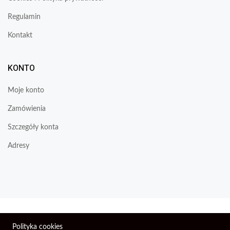
Regulamin
Kontakt
KONTO
Moje konto
Zamówienia
Szczegóły konta
Adresy
Wszelkie prawa zastrzeżone © 2026 | Firma Elektroniczna
Polityka cookies