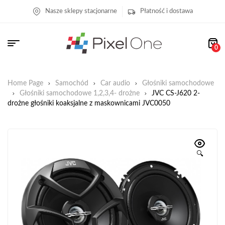
Nasze sklepy stacjonarne
Płatność i dostawa
0
Home Page
Samochód
Car audio
Głośniki samochodowe
Głośniki samochodowe 1,2,3,4- drożne
JVC CS-J620 2-
drożne głośniki koaksjalne z maskownicami JVC0050
🔍