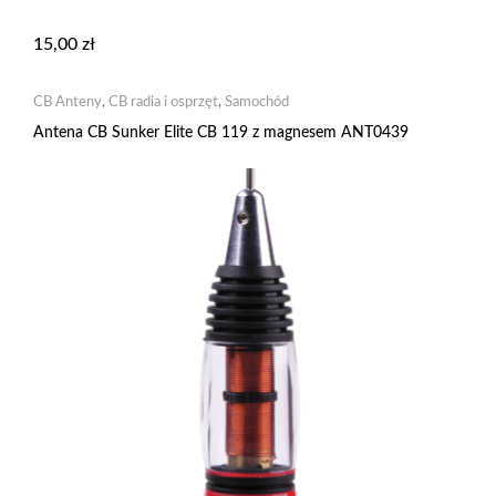
15,00
zł
CB Anteny
,
CB radia i osprzęt
,
Samochód
Antena CB Sunker Elite CB 119 z magnesem ANT0439