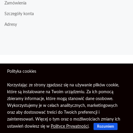
Zamówienia
Szczegóły konta
Adresy
Wszelkie prawa zastrzeżone © 2026 | Firma Elektroniczna
Polityka cookies
PIXEL.
Korzystając ze strony zgadzasz się na używanie plików cookie,
które są instalowane na Twoim urządzeniu. Za ich pomocą
zbieramy informacje, które mogą stanowić dane osobowe.
Wykorzystujemy je w celach analitycznych, marketingowych
oraz aby dostosować treści do Twoich preferencji i
zainteresowań. Więcej o tym oraz o możliwościach zmiany ich
ustawień dowiesz się w
Polityce Prywatności
.
Rozumiem
Głowna
Konto
Search
Koszyk