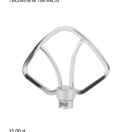
TSA3545-B/W TSA-AKC35
25,00
zł