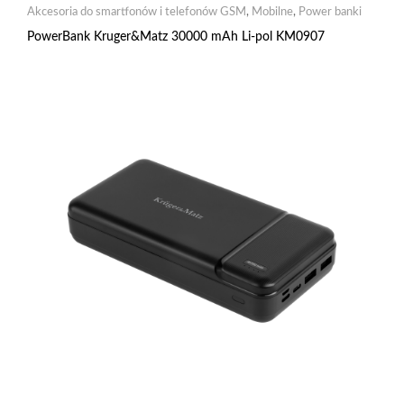
Akcesoria do smartfonów i telefonów GSM
,
Mobilne
,
Power banki
PowerBank Kruger&Matz 30000 mAh Li-pol KM0907