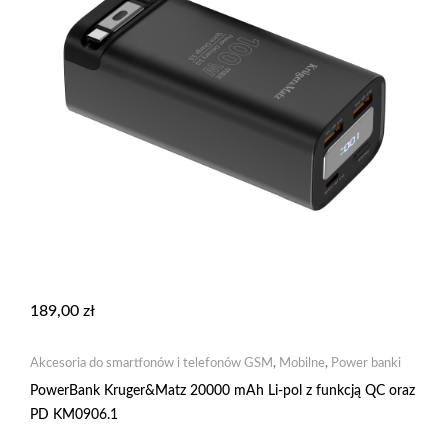
189,00
zł
Akcesoria do smartfonów i telefonów GSM
,
Mobilne
,
Power banki
PowerBank Kruger&Matz 20000 mAh Li-pol z funkcją QC oraz
PD KM0906.1