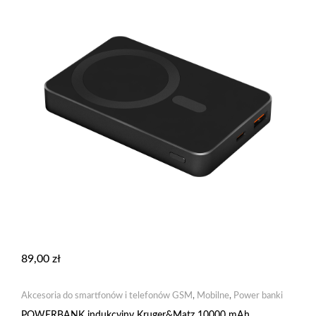
89,00
zł
Akcesoria do smartfonów i telefonów GSM
,
Mobilne
,
Power banki
POWERBANK indukcyjny Kruger&Matz 10000 mAh