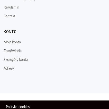
Regulamin
Kontakt
KONTO
Moje konto
Zamówienia
Szczegóły konta
Adresy
Wszelkie prawa zastrzeżone © 2026 | Firma Elektroniczna
Polityka cookies