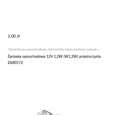
2,00
zł
Oświetlenie samochodowe
,
Samochód
,
Samochodowe żarówki
żarowe
Żarówka samochodowa 12V 1,2W (W1,2W) przezroczysta
ZAR0172