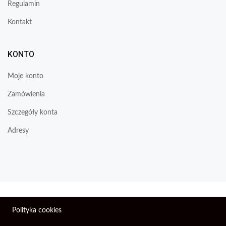
Regulamin
Kontakt
KONTO
Moje konto
Zamówienia
Szczegóły konta
Adresy
Wszelkie prawa zastrzeżone © 2026 | Firma Elektroniczna
Polityka cookies
PIXEL.