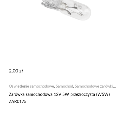
2,00
zł
Oświetlenie samochodowe
,
Samochód
,
Samochodowe żarówki
żarowe
Żarówka samochodowa 12V 5W przezroczysta (W5W)
ZAR0175