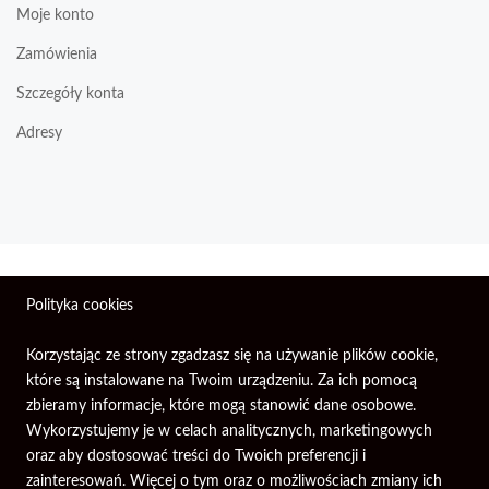
Moje konto
Zamówienia
Szczegóły konta
Adresy
Wszelkie prawa zastrzeżone © 2026 | Firma Elektroniczna
Polityka cookies
PIXEL.
Korzystając ze strony zgadzasz się na używanie plików cookie,
które są instalowane na Twoim urządzeniu. Za ich pomocą
zbieramy informacje, które mogą stanowić dane osobowe.
Wykorzystujemy je w celach analitycznych, marketingowych
oraz aby dostosować treści do Twoich preferencji i
zainteresowań. Więcej o tym oraz o możliwościach zmiany ich