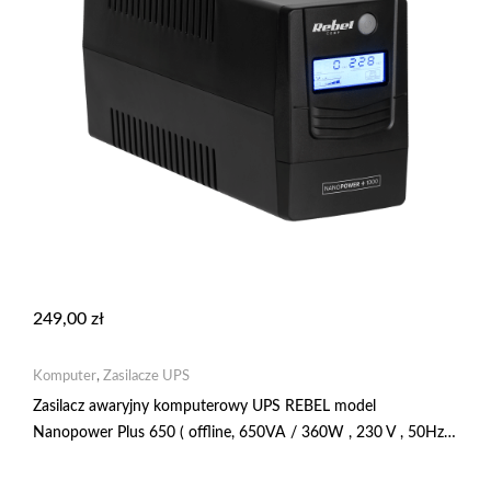
249,00
zł
Komputer
,
Zasilacze UPS
Zasilacz awaryjny komputerowy UPS REBEL model
Nanopower Plus 650 ( offline, 650VA / 360W , 230 V , 50Hz ,
LCD , USB , RJ45 ) RB-4023