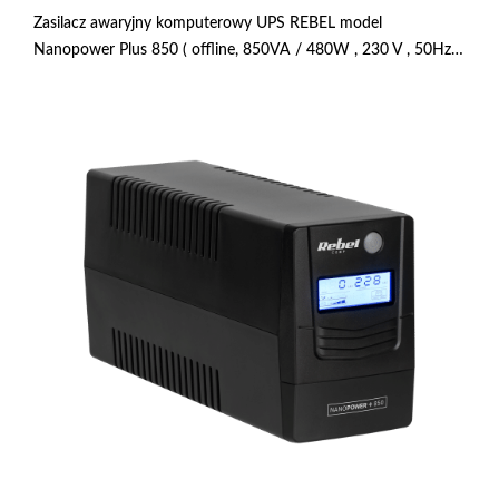
Zasilacz awaryjny komputerowy UPS REBEL model
Nanopower Plus 850 ( offline, 850VA / 480W , 230 V , 50Hz ,
LCD , USB , RJ45 ) RB-4024