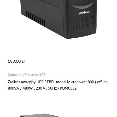
189,00
zł
Komputer
,
Zasilacze UPS
Zasilacz awaryjny UPS REBEL model Micropower 800 ( offline,
800VA / 480W , 230 V , 50Hz ) KOM0552