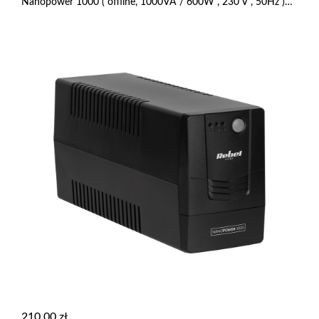
Nanopower 1000 ( offline, 1000VA / 600W , 230 V , 50Hz )
RB-4022
210,00
zł