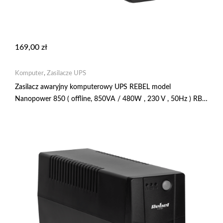
169,00
zł
Komputer
,
Zasilacze UPS
Zasilacz awaryjny komputerowy UPS REBEL model
Nanopower 850 ( offline, 850VA / 480W , 230 V , 50Hz ) RB-
4021