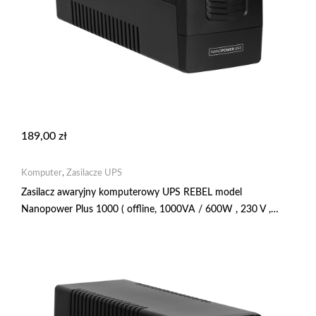
189,00
zł
Komputer
,
Zasilacze UPS
Zasilacz awaryjny komputerowy UPS REBEL model
Nanopower Plus 1000 ( offline, 1000VA / 600W , 230 V ,
50Hz , LCD , USB , RJ45 ) RB-4025