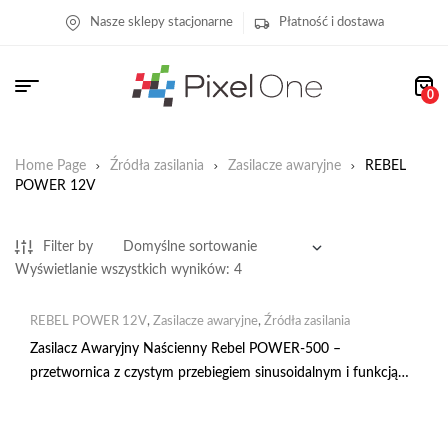
Nasze sklepy stacjonarne
Płatność i dostawa
0
Home Page
Źródła zasilania
Zasilacze awaryjne
REBEL
POWER 12V
Filter by
Wyświetlanie wszystkich wyników: 4
REBEL POWER 12V
,
Zasilacze awaryjne
,
Źródła zasilania
Zasilacz Awaryjny Naścienny Rebel POWER-500 –
przetwornica z czystym przebiegiem sinusoidalnym i funkcją
ładowania 12V 230V 500VA/300W RB-4011