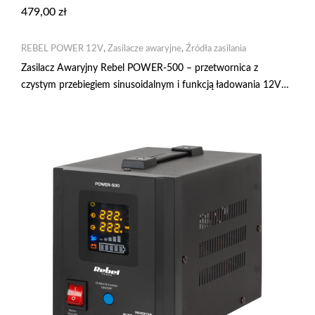
479,00
zł
REBEL POWER 12V
,
Zasilacze awaryjne
,
Źródła zasilania
Zasilacz Awaryjny Rebel POWER-500 – przetwornica z
czystym przebiegiem sinusoidalnym i funkcją ładowania 12V
230V 500VA/300W RB-4001