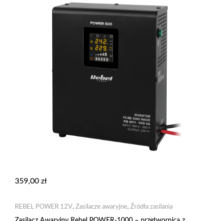
359,00
zł
REBEL POWER 12V
,
Zasilacze awaryjne
,
Źródła zasilania
Zasilacz Awaryjny Rebel POWER-1000 – przetwornica z