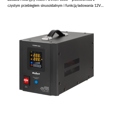
czystym przebiegiem sinusoidalnym i funkcją ładowania 12V
230V 1000VA/700W RB-4003