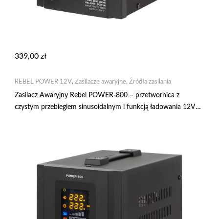
339,00
zł
REBEL POWER 12V
,
Zasilacze awaryjne
,
Źródła zasilania
Zasilacz Awaryjny Rebel POWER-800 – przetwornica z
czystym przebiegiem sinusoidalnym i funkcją ładowania 12V
230V 800VA/500W RB-4002