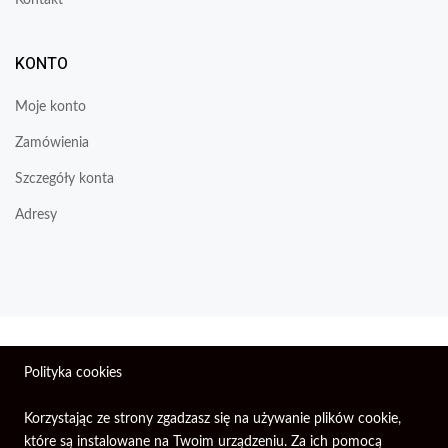
Kontakt
KONTO
Moje konto
Zamówienia
Szczegóły konta
Adresy
Wszelkie prawa zastrzeżone © 2026 | Firma Elektroniczna
Polityka cookies
PIXEL.
Korzystając ze strony zgadzasz się na używanie plików cookie,
które są instalowane na Twoim urządzeniu. Za ich pomocą