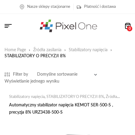
Nasze sklepy stacjonarne
Płatność i dostawa
0
Home Page
Źródła zasilania
Stabilizatory napięcia
STABILIZATORY O PRECYZJI 8%
Filter by
Wyświetlanie jednego wyniku
Stabilizatory napięcia
,
STABILIZATORY O PRECYZJI 8%
,
Źródła
zasilania
Automatyczny stabilizator napięcia KEMOT SER-500-S ,
precyzja 8% URZ3438-500-S