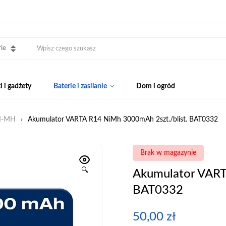
ie
 i gadżety
Baterie i zasilanie
Dom i ogród
NI-MH
Akumulator VARTA R14 NiMh 3000mAh 2szt./blist. BAT0332
Brak w magazynie
🔍
Akumulator VART
BAT0332
50,00
zł