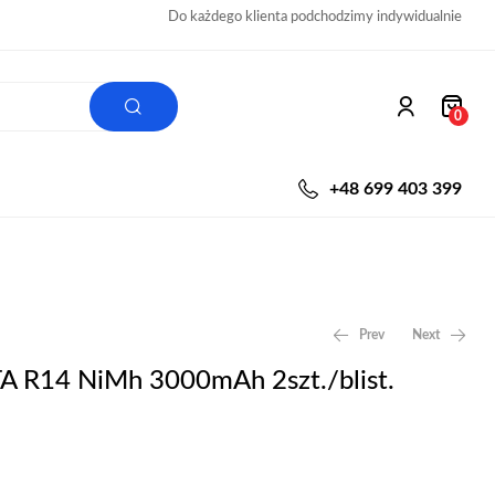
Do każdego klienta podchodzimy indywidualnie
0
+48 699 403 399
Prev
Next
A R14 NiMh 3000mAh 2szt./blist.
26,00
55,00
zł
zł