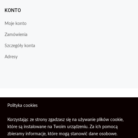
KONTO
Moje konto
Zamówienia
Szczegóły konta
Adresy
Wszelkie prawa zastrzeżone © 2026 | Firma Elektroniczna
Polityka cookies
PIXEL.
Korzystając ze strony zgadzasz się na używanie plików cookie,
które są instalowane na Twoim urządzeniu. Za ich pomocą
zbieramy informacje, które mogą stanowić dane osobowe.