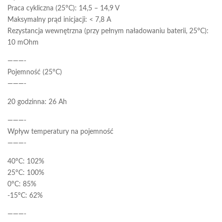
Praca cykliczna (25°C): 14,5 – 14,9 V
Maksymalny prąd inicjacji: < 7,8 A
Rezystancja wewnętrzna (przy pełnym naładowaniu baterii, 25°C):
10 mOhm
———-
Pojemność (25°C)
———-
20 godzinna: 26 Ah
———-
Wpływ temperatury na pojemność
———-
40°C: 102%
25°C: 100%
0°C: 85%
-15°C: 62%
———-