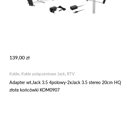
139,00
zł
Kable
,
Kable połączeniowe Jack
,
RTV
Adapter wt.Jack 3.5 4polowy-2xJack 3.5 stereo 20cm HQ
złote końcówki KOM0907