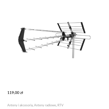
119,00
zł
Anteny i akcesoria
,
Anteny radiowe
,
RTV