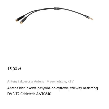
15,00
zł
Anteny i akcesoria
,
Anteny TV zewnętrzne
,
RTV
Antena kierunkowa pasywna do cyfrowej telewizji naziemnej
DVB-T2 Cabletech ANT0640