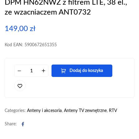
DPM HN62NWZ z filtrem LTE, 38 el.,
ze wzacniaczem ANT0732
149,00
zł
Kod EAN: 5900672651355
Dodaj do koszyka
Categories:
Anteny i akcesoria
,
Anteny TV zewnętrzne
,
RTV
Facebook
Share: