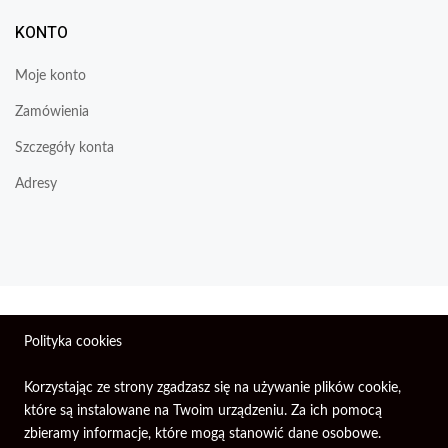
KONTO
Moje konto
Zamówienia
Szczegóły konta
Adresy
Wszelkie prawa zastrzeżone © 2026 | Firma Elektroniczna
Polityka cookies
PIXEL.
Korzystając ze strony zgadzasz się na używanie plików cookie,
które są instalowane na Twoim urządzeniu. Za ich pomocą
zbieramy informacje, które mogą stanowić dane osobowe.