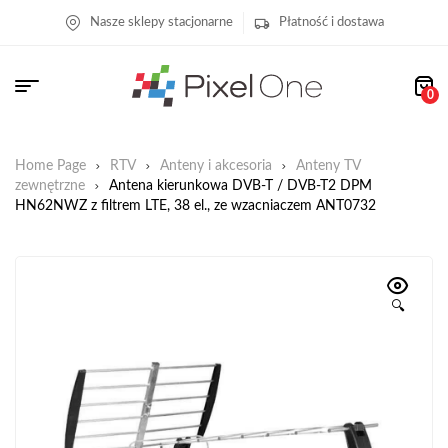
Nasze sklepy stacjonarne
Płatność i dostawa
0
Home Page
RTV
Anteny i akcesoria
Anteny TV
zewnętrzne
Antena kierunkowa DVB-T / DVB-T2 DPM
HN62NWZ z filtrem LTE, 38 el., ze wzacniaczem ANT0732
🔍