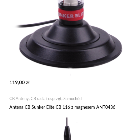
119,00
zł
CB Anteny
,
CB radia i osprzęt
,
Samochód
Antena CB Sunker Elite CB 116 z magnesem ANT0436