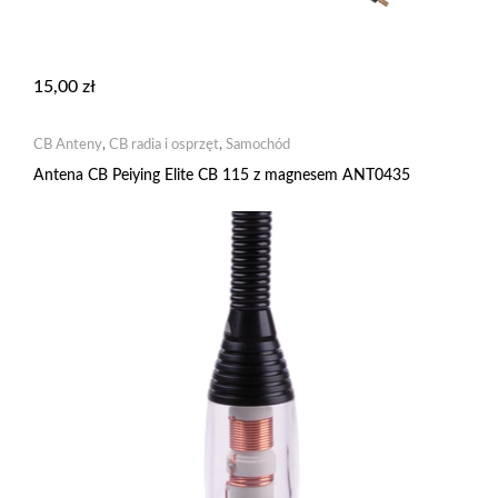
15,00
zł
CB Anteny
,
CB radia i osprzęt
,
Samochód
Antena CB Peiying Elite CB 115 z magnesem ANT0435