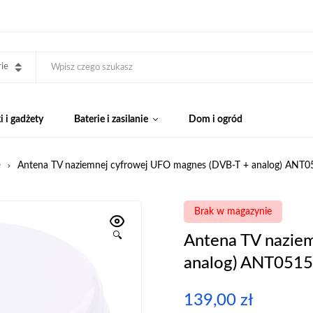
ie
 i gadżety
Baterie i zasilanie
Dom i ogród
e
Antena TV naziemnej cyfrowej UFO magnes (DVB-T + analog) ANT0
Brak w magazynie
🔍
Antena TV nazie
analog) ANT0515
139,00
zł