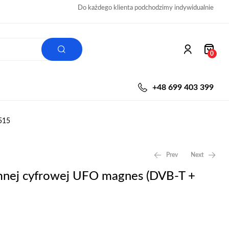
Do każdego klienta podchodzimy indywidualnie
0
+48 699 403 399
515
Prev
Next
mnej cyfrowej UFO magnes (DVB-T +
99,00
69,00
zł
zł