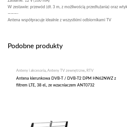
Zasilanie: 12 V (100 mA)
W zestawie: przewód (dł. 3 m, z możliwością przedłużania) oraz wtyk
———-
Antena współpracuje idealnie z wszystkimi odbiornikami TV
Podobne produkty
Anteny i akcesoria
,
Anteny TV zewnętrzne
,
RTV
Antena kierunkowa DVB-T / DVB-T2 DPM HN62NWZ z
filtrem LTE, 38 el., ze wzacniaczem ANT0732