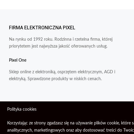
FIRMA ELEKTRONICZNA PIXEL
Na rynku od 1992 roku. Rodzinna i rzetelna firma, której
priorytetem jest najwyższa jakość oferowanych usług.
Pixel One
Sklep online z elektroniką, osprzętem elektrycznym, AGD i
elektryką. Sprawdzone produkty w niskich cenach.
Polityka cookies
Wszelkie prawa zastrzeżone © 2026 | Firma Elektroniczna PIXEL.
Korzystając ze strony zgadzasz się na używanie plików cookie, któ
analitycznych, marketingowych oraz aby dostosować treści do Twoich