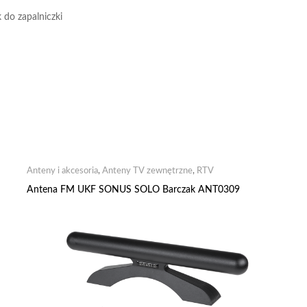
 do zapalniczki
Anteny i akcesoria
,
Anteny TV zewnętrzne
,
RTV
Antena FM UKF SONUS SOLO Barczak ANT0309