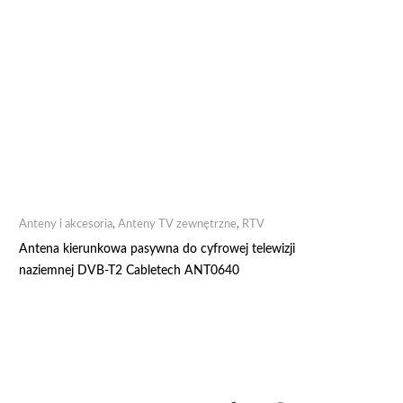
Anteny i akcesoria
,
Anteny TV zewnętrzne
,
RTV
Antena kierunkowa pasywna do cyfrowej telewizji
naziemnej DVB-T2 Cabletech ANT0640