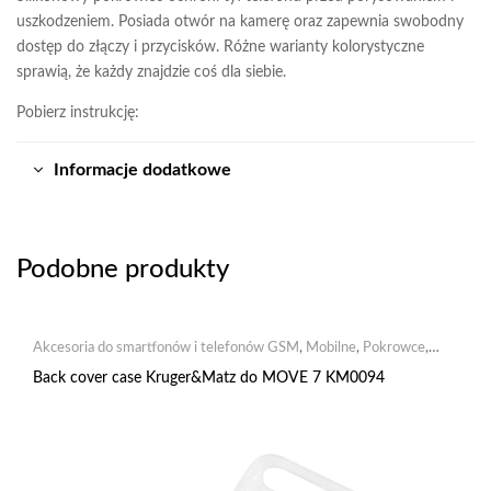
uszkodzeniem. Posiada otwór na kamerę oraz zapewnia swobodny
dostęp do złączy i przycisków. Różne warianty kolorystyczne
sprawią, że każdy znajdzie coś dla siebie.
Pobierz instrukcję:
Informacje dodatkowe
Podobne produkty
Akcesoria do smartfonów i telefonów GSM
,
Mobilne
,
Pokrowce
,
Pokrowce silikonowe
Back cover case Kruger&Matz do MOVE 7 KM0094