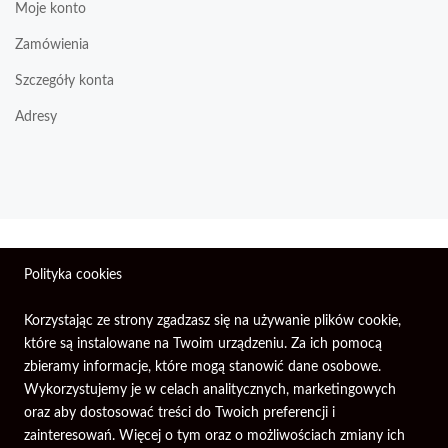
Moje konto
Zamówienia
Szczegóły konta
Adresy
Wszelkie prawa zastrzeżone © 2026 | Firma Elektroniczna
Polityka cookies
PIXEL.
Korzystając ze strony zgadzasz się na używanie plików cookie,
które są instalowane na Twoim urządzeniu. Za ich pomocą
zbieramy informacje, które mogą stanowić dane osobowe.
Wykorzystujemy je w celach analitycznych, marketingowych
oraz aby dostosować treści do Twoich preferencji i
zainteresowań. Więcej o tym oraz o możliwościach zmiany ich