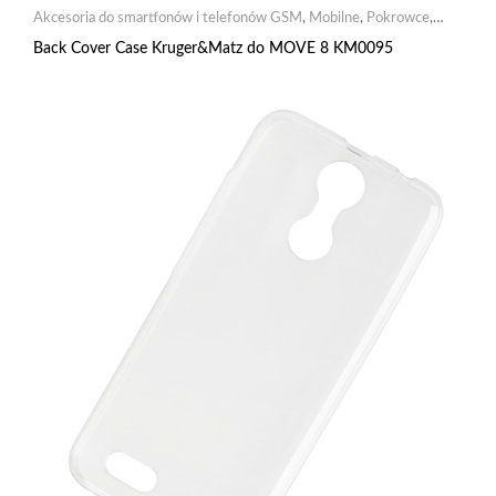
Akcesoria do smartfonów i telefonów GSM
,
Mobilne
,
Pokrowce
,
Pokrowce dedykowane
Back Cover Case Kruger&Matz do MOVE 8 KM0095