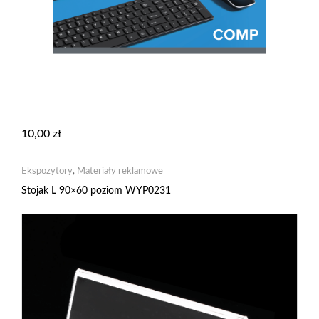
10,00
zł
Ekspozytory
,
Materiały reklamowe
Stojak L 90×60 poziom WYP0231