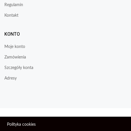
Regulamin
Kontakt
KONTO
Moje konto
Zamówienia
Szczegóły konta
Adresy
Wszelkie prawa zastrzeżone © 2026 | Firma Elektroniczna
Polityka cookies
PIXEL.