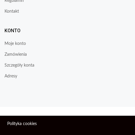
Regulamin
Kontakt
KONTO
Moje konto
Zamówienia
Szczegóły konta
Adresy
Wszelkie prawa zastrzeżone © 2026 | Firma Elektroniczna
Polityka cookies
PIXEL.