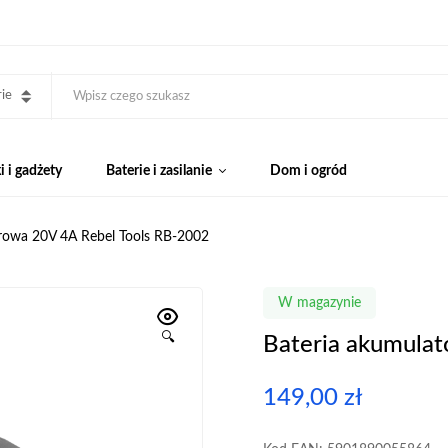
ie
 i gadżety
Baterie i zasilanie
Dom i ogród
rowa 20V 4A Rebel Tools RB-2002
W magazynie
🔍
Bateria akumula
149,00
zł