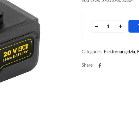
Kod EAN: 5901890055864
Categories:
Elektronarzędzia
,
Facebook
Share: