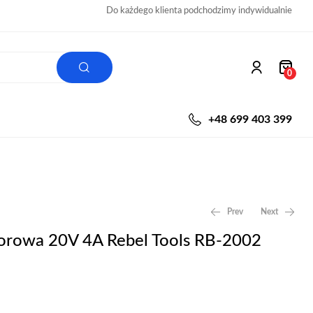
Do każdego klienta podchodzimy indywidualnie
0
+48 699 403 399
Prev
Next
torowa 20V 4A Rebel Tools RB-2002
55,00
zł
229,00
zł