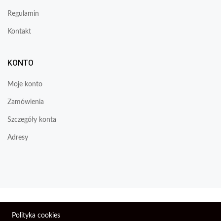
Regulamin
Kontakt
KONTO
Moje konto
Zamówienia
Szczegóły konta
Adresy
Wszelkie prawa zastrzeżone © 2026 | Firma Elektroniczna
Polityka cookies