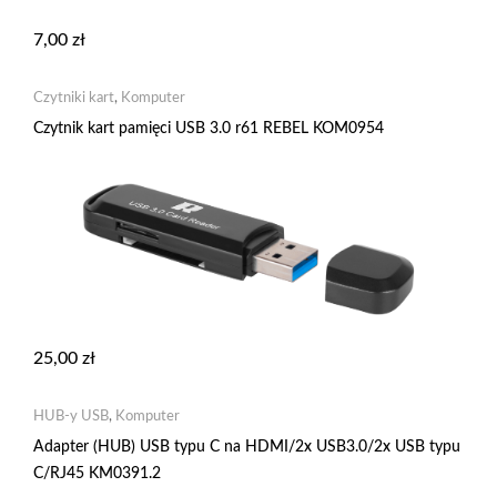
7,00
zł
Czytniki kart
,
Komputer
Czytnik kart pamięci USB 3.0 r61 REBEL KOM0954
25,00
zł
HUB-y USB
,
Komputer
Adapter (HUB) USB typu C na HDMI/2x USB3.0/2x USB typu
C/RJ45 KM0391.2