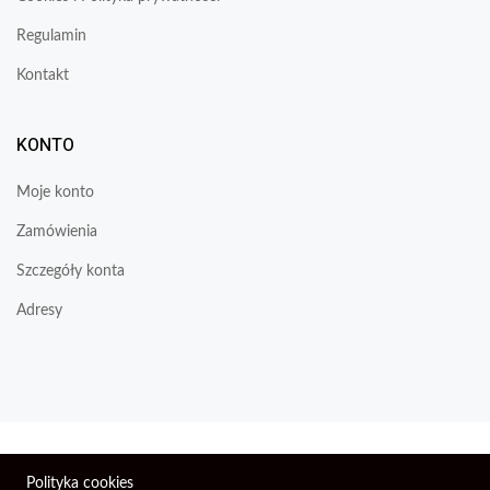
Regulamin
Kontakt
KONTO
Moje konto
Zamówienia
Szczegóły konta
Adresy
Wszelkie prawa zastrzeżone © 2026 | Firma Elektroniczna
Polityka cookies