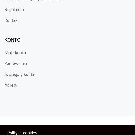
Regulamin
Kontakt
KONTO
Moje konto
Zamówienia
Szczegóły konta
Adresy
Wszelkie prawa zastrzeżone © 2026 | Firma Elektroniczna
Polityka cookies