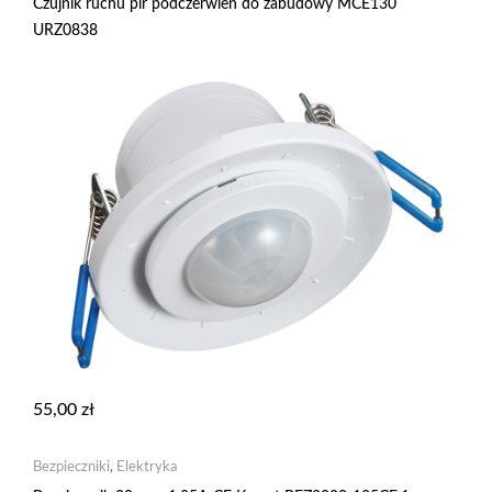
Czujnik ruchu pir podczerwień do zabudowy MCE130
URZ0838
55,00
zł
Bezpieczniki
,
Elektryka