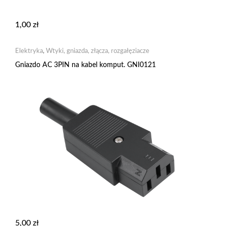
1,00
zł
Elektryka
,
Wtyki, gniazda, złącza, rozgałęziacze
Gniazdo AC 3PIN na kabel komput. GNI0121
5,00
zł