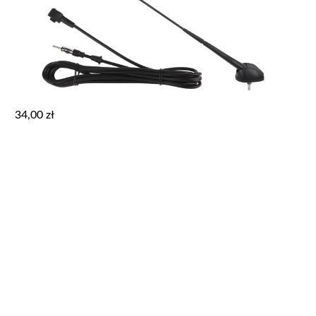
34,00
zł