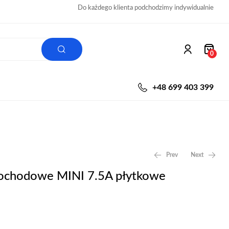
Do każdego klienta podchodzimy indywidualnie
0
+48 699 403 399
Prev
Next
mochodowe MINI 7.5A płytkowe
0,50
169,00
zł
zł