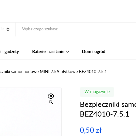
ie
 i gadżety
Baterie i zasilanie
Dom i ogród
eczniki samochodowe MINI 7.5A płytkowe BEZ4010-7.5.1
W magazynie
🔍
Bezpieczniki sa
BEZ4010-7.5.1
0,50
zł