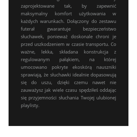
zaprojektowane tak, by zapewnić
maksymalny komfort użytkowania w
każdych warunkach. Dołączony do zestawu
futerał gwarantuje bezpieczeństwo
słuchawek, ponieważ doskonale chroni je
przed uszkodzeniem w czasie transportu. Co
ważne, lekka, składana konstrukcja z
regulowanym pałąkiem, na której
umocowano pokryte ekoskórą nauszniki
sprawiają, że słuchawki idealnie dopasowują
się do uszu, dzięki czemu nawet nie
zauważysz jak wiele czasu spędziłeś oddając
się przyjemności słuchania Twojej ulubionej
playlisty.