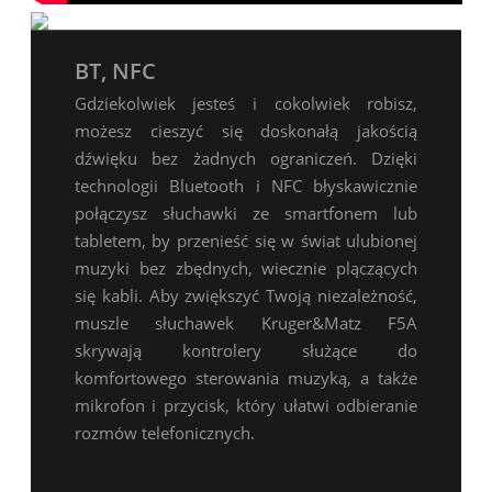
BT, NFC
Gdziekolwiek jesteś i cokolwiek robisz,
możesz cieszyć się doskonałą jakością
dźwięku bez żadnych ograniczeń. Dzięki
technologii Bluetooth i NFC błyskawicznie
połączysz słuchawki ze smartfonem lub
tabletem, by przenieść się w świat ulubionej
muzyki bez zbędnych, wiecznie plączących
się kabli. Aby zwiększyć Twoją niezależność,
muszle słuchawek Kruger&Matz F5A
skrywają kontrolery służące do
komfortowego sterowania muzyką, a także
mikrofon i przycisk, który ułatwi odbieranie
rozmów telefonicznych.