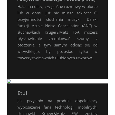
Hałas na ulicy, czy głośne rozmowy w biurze
lub w domu już nie muszą zakłócać Ci
przyjemności słuchania muzyki. Dzięki
funkcji Active Noise Cancellation (ANC) w
słuchawkach Kruger&Matz F5A możesz
błyskawicznie zredukować szumy z
otoczenia, a tym samym odciąć się od
wszystkiego, by pozostać tylko w
towarzystwie swoich ulubionych utworów.
Etui
Jak przystało na produkt dopełniający
wyposażenie fana technologii mobilnych,
słuchawki Kruger&Matz F5A zostały