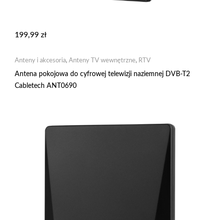
199,99
zł
Anteny i akcesoria
,
Anteny TV wewnętrzne
,
RTV
Antena pokojowa do cyfrowej telewizji naziemnej DVB-T2
Cabletech ANT0690