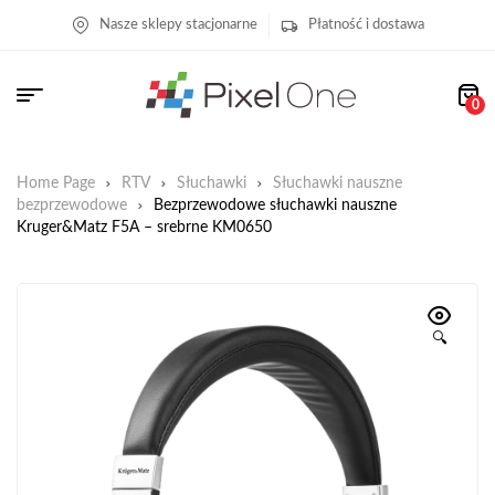
Nasze sklepy stacjonarne
Płatność i dostawa
0
Home Page
RTV
Słuchawki
Słuchawki nauszne
bezprzewodowe
Bezprzewodowe słuchawki nauszne
Kruger&Matz F5A – srebrne KM0650
🔍