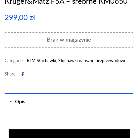
Kruger&Matz F5A – srebrne KM0650
299,00
zł
Brak w magazynie
Categories:
RTV
,
Słuchawki
,
Słuchawki nauszne bezprzewodowe
Facebook
Share:
Opis