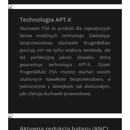
Technologia APT-X
Słuchawki F5A to produkt dla największych
fanów mobilnych technologii. Zakładając
bezprzewodowe słuchawki Kruger&Matz
poczują oni nie tylko większą swobodę, ale
też perfekcyjną jakość dźwięku, którą
gwarantuje technologia APT-X. Dzięki
Kruger&Matz F5A możesz słuchać swoich
ulubionych kawałków bezprzewodowo, a
jednocześnie z dźwiękiem tak doskonałym,
jaki oferują słuchawki przewodowe.
Aktywna redukcja hałasu (ANC)