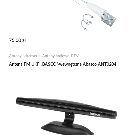
75,00
zł
Anteny i akcesoria
,
Anteny radiowe
,
RTV
Antena FM UKF „BASCO”-wewnętrzna Abasco ANT0204