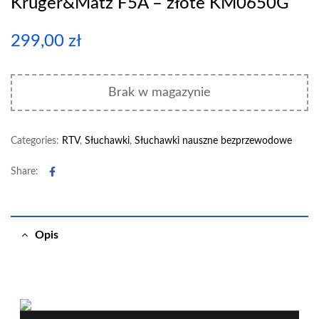
Kruger&Matz F5A – złote KM0650G
299,00
zł
Brak w magazynie
Categories:
RTV
,
Słuchawki
,
Słuchawki nauszne bezprzewodowe
Facebook
Share:
Opis