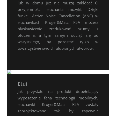
lub w domu już nie muszą zakłócać Ci
przyjemności słuchania muzyki. Dzięki
funkcji Active Noise Cancellation (ANC) w
słuchawkach Kruger&Matz F5A możesz
błyskawicznie zredukować szumy z
otoczenia, a tym samym odciąć się od
wszystkiego, by pozostać tylko w
towarzystwie swoich ulubionych utworów.
Etui
Jak przystało na produkt dopełniający
wyposażenie fana technologii mobilnych,
słuchawki Kruger&Matz F5A zostały
zaprojektowane tak, by zapewnić