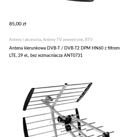
85,00
zł
Anteny i akcesoria
,
Anteny TV zewnętrzne
,
RTV
Antena kierunkowa DVB-T / DVB-T2 DPM HN60 z filtrem
LTE, 29 el., bez wzmacniacza ANT0731