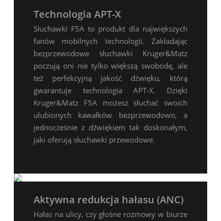
Technologia APT-X
Słuchawki F5A to produkt dla największych
fanów mobilnych technologii. Zakładając
bezprzewodowe słuchawki Kruger&Matz
poczują oni nie tylko większą swobodę, ale
też perfekcyjną jakość dźwięku, którą
gwarantuje technologia APT-X. Dzięki
Kruger&Matz F5A możesz słuchać swoich
ulubionych kawałków bezprzewodowo, a
jednocześnie z dźwiękiem tak doskonałym,
jaki oferują słuchawki przewodowe.
Aktywna redukcja hałasu (ANC)
Hałas na ulicy, czy głośne rozmowy w biurze