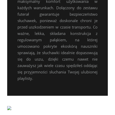
maksymalny komfort użytkowania w
każdych warunkach. Dołączony do zestawu
futerał gwarantuje bezpieczeństwo
słuchawek, ponieważ doskonale chroni je
przed uszkodzeniem w czasie transportu. Co
ważne, lekka, składana konstrukcja z
regulowanym pałąkiem, na której
umocowano pokryte ekoskórą nauszniki
sprawiają, że słuchawki idealnie dopasowują
się do uszu, dzięki czemu nawet nie
zauważysz jak wiele czasu spędziłeś oddając
się przyjemności słuchania Twojej ulubionej
playlisty.