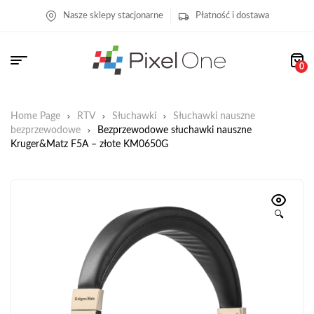
Nasze sklepy stacjonarne
Płatność i dostawa
0
Home Page
RTV
Słuchawki
Słuchawki nauszne
bezprzewodowe
Bezprzewodowe słuchawki nauszne
Kruger&Matz F5A – złote KM0650G
🔍