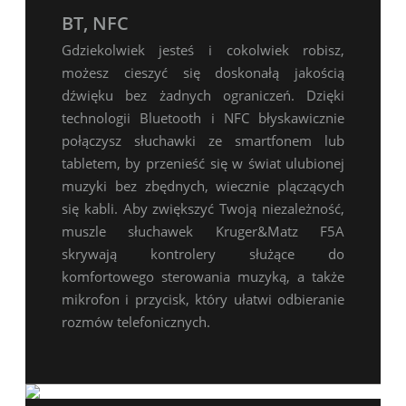
BT, NFC
Gdziekolwiek jesteś i cokolwiek robisz,
możesz cieszyć się doskonałą jakością
dźwięku bez żadnych ograniczeń. Dzięki
technologii Bluetooth i NFC błyskawicznie
połączysz słuchawki ze smartfonem lub
tabletem, by przenieść się w świat ulubionej
muzyki bez zbędnych, wiecznie plączących
się kabli. Aby zwiększyć Twoją niezależność,
muszle słuchawek Kruger&Matz F5A
skrywają kontrolery służące do
komfortowego sterowania muzyką, a także
mikrofon i przycisk, który ułatwi odbieranie
rozmów telefonicznych.