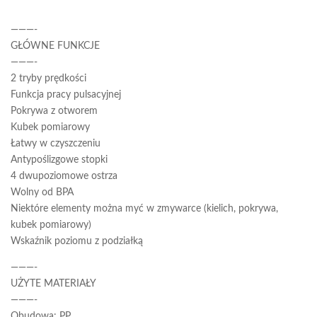
———-
GŁÓWNE FUNKCJE
———-
2 tryby prędkości
Funkcja pracy pulsacyjnej
Pokrywa z otworem
Kubek pomiarowy
Łatwy w czyszczeniu
Antypoślizgowe stopki
4 dwupoziomowe ostrza
Wolny od BPA
Niektóre elementy można myć w zmywarce (kielich, pokrywa,
kubek pomiarowy)
Wskaźnik poziomu z podziałką
———-
UŻYTE MATERIAŁY
———-
Obudowa: PP