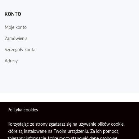
KONTO
Moje konto
Zamówienia
Szczegóły konta
Adresy
Wszelkie prawa zastrzeżone © 2026 | Firma Elektroniczna
Polityka cookies
PIXEL.
Korzystając ze strony zgadzasz się na używanie plików cookie,
które są instalowane na Twoim urządzeniu. Za ich pomocą
zbieramy informacje, które mogą stanowić dane osobowe.