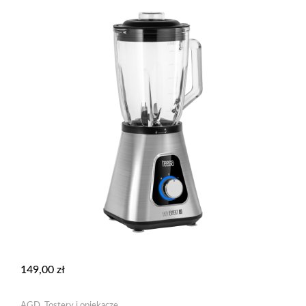
149,00
zł
AGD
,
Tostery i opiekacze