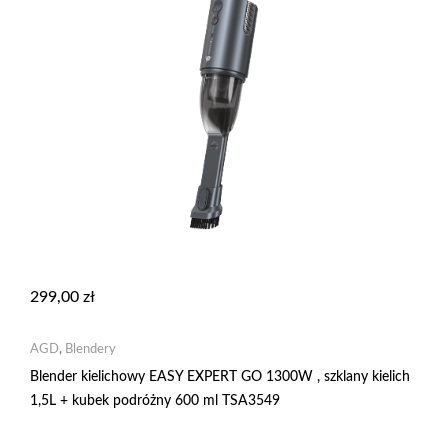
299,00
zł
AGD
,
Blendery
Blender kielichowy EASY EXPERT GO 1300W , szklany kielich
1,5L + kubek podróżny 600 ml TSA3549