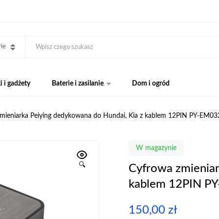
ie
 i gadżety
Baterie i zasilanie
Dom i ogród
mieniarka Peiying dedykowana do Hundai, Kia z kablem 12PIN PY-EM03
W magazynie
🔍
Cyfrowa zmieniar
kablem 12PIN P
150,00
zł