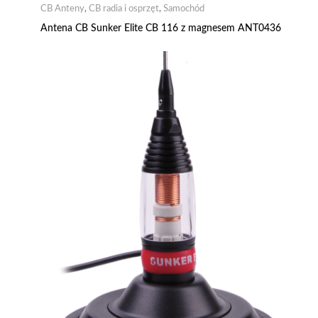
CB Anteny
,
CB radia i osprzęt
,
Samochód
Antena CB Sunker Elite CB 116 z magnesem ANT0436