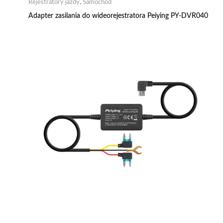
Rejestratory jazdy
,
Samochód
Adapter zasilania do wideorejestratora Peiying PY-DVR040