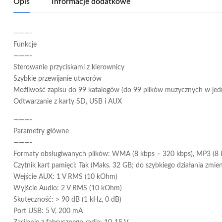
Opis
Informacje dodatkowe
———-
Funkcje
———-
Sterowanie przyciskami z kierownicy
Szybkie przewijanie utworów
Możliwość zapisu do 99 katalogów (do 99 plików muzycznych w jedn
Odtwarzanie z karty SD, USB i AUX
———-
Parametry główne
———-
Formaty obsługiwanych plików: WMA (8 kbps – 320 kbps), MP3 (8 
Czytnik kart pamięci: Tak (Maks. 32 GB; do szybkiego działania zmieni
Wejście AUX: 1 V RMS (10 kOhm)
Wyjście Audio: 2 V RMS (10 kOhm)
Skuteczność: > 90 dB (1 kHz, 0 dB)
Port USB: 5 V, 200 mA