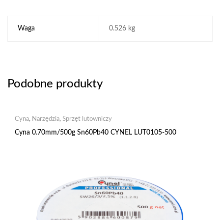
Waga
0.526 kg
Podobne produkty
Cyna
,
Narzędzia
,
Sprzęt lutowniczy
Cyna 0.70mm/500g Sn60Pb40 CYNEL LUT0105-500