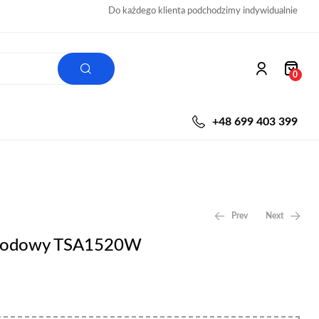
Do każdego klienta podchodzimy indywidualnie
0
+48 699 403 399
Prev
Next
ewodowy TSA1520W
2299,00
79,00
zł
zł