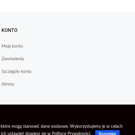
KONTO
Moje konto
Zamówienia
Szczegóły konta
Adresy
je, które mogą stanowić dane osobowe. Wykorzystujemy je w celach
 ich ustawień dowiesz się w
Polityce Prywatności
.
Rozumiem