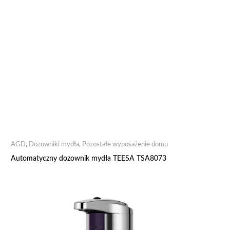
AGD
,
Dozowniki mydła
,
Pozostałe wyposażenie domu
Automatyczny dozownik mydła TEESA TSA8073