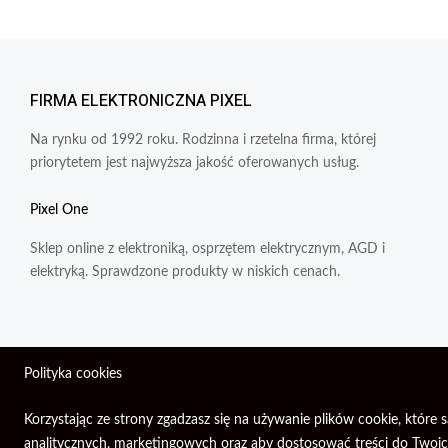
FIRMA ELEKTRONICZNA PIXEL
Na rynku od 1992 roku. Rodzinna i rzetelna firma, której
priorytetem jest najwyższa jakość oferowanych usług.
Pixel One
Sklep online z elektroniką, osprzętem elektrycznym, AGD i
elektryką. Sprawdzone produkty w niskich cenach.
Polityka cookies
Wszelkie prawa zastrzeżone © 2026 | Firma Elektroniczna PIXEL.
Korzystając ze strony zgadzasz się na używanie plików cookie, któ
analitycznych, marketingowych oraz aby dostosować treści do Twoich