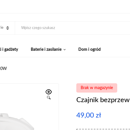
ie
 i gadżety
Baterie i zasilanie
Dom i ogród
520W
Brak w magazynie
🔍
Czajnik bezprz
49,00
zł