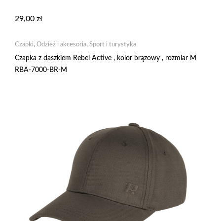
29,00
zł
Czapki
,
Odzież i akcesoria
,
Sport i turystyka
Czapka z daszkiem Rebel Active , kolor brązowy , rozmiar M
RBA-7000-BR-M