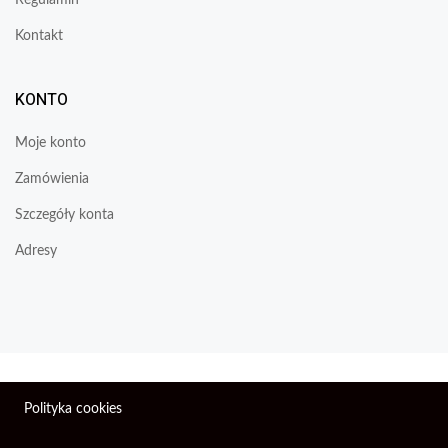
Regulamin
Kontakt
KONTO
Moje konto
Zamówienia
Szczegóły konta
Adresy
Wszelkie prawa zastrzeżone © 2026 | Firma Elektroniczna
Polityka cookies
PIXEL.