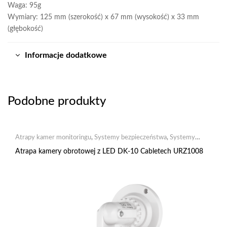
Waga: 95g
Wymiary: 125 mm (szerokość) x 67 mm (wysokość) x 33 mm
(głębokość)
Informacje dodatkowe
Podobne produkty
Atrapy kamer monitoringu
,
Systemy bezpieczeństwa
,
Systemy
monitoringu
Atrapa kamery obrotowej z LED DK-10 Cabletech URZ1008