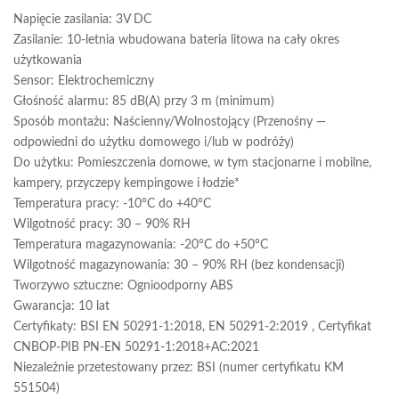
Napięcie zasilania: 3V DC
Zasilanie: 10-letnia wbudowana bateria litowa na cały okres
użytkowania
Sensor: Elektrochemiczny
Głośność alarmu: 85 dB(A) przy 3 m (minimum)
Sposób montażu: Naścienny/Wolnostojący (Przenośny —
odpowiedni do użytku domowego i/lub w podróży)
Do użytku: Pomieszczenia domowe, w tym stacjonarne i mobilne,
kampery, przyczepy kempingowe i łodzie*
Temperatura pracy: -10°C do +40°C
Wilgotność pracy: 30 – 90% RH
Temperatura magazynowania: -20°C do +50°C
Wilgotność magazynowania: 30 – 90% RH (bez kondensacji)
Tworzywo sztuczne: Ognioodporny ABS
Gwarancja: 10 lat
Certyfikaty: BSI EN 50291-1:2018, EN 50291-2:2019 , Certyfikat
CNBOP-PIB PN-EN 50291-1:2018+AC:2021
Niezależnie przetestowany przez: BSI (numer certyfikatu KM
551504)