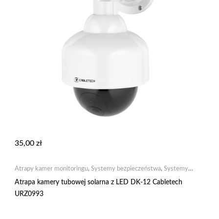
35,00
zł
Atrapy kamer monitoringu
,
Systemy bezpieczeństwa
,
Systemy
monitoringu
Atrapa kamery tubowej solarna z LED DK-12 Cabletech
URZ0993