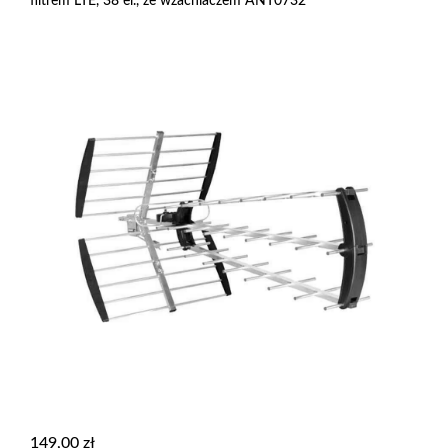
filtrem LTE, 38 el., ze wzacniaczem ANT0732
149,00
zł