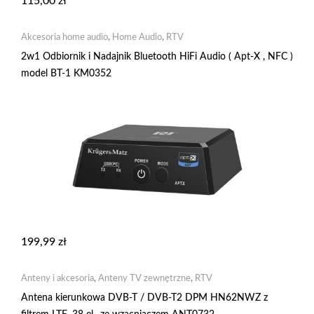
115,00
zł
Akcesoria home audio
,
Home Audio
,
RTV
2w1 Odbiornik i Nadajnik Bluetooth HiFi Audio ( Apt-X , NFC )
model BT-1 KM0352
199,99
zł
Anteny i akcesoria
,
Anteny TV zewnętrzne
,
RTV
Antena kierunkowa DVB-T / DVB-T2 DPM HN62NWZ z