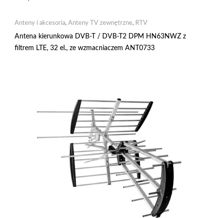
Anteny i akcesoria
,
Anteny TV zewnętrzne
,
RTV
Antena kierunkowa DVB-T / DVB-T2 DPM HN63NWZ z
filtrem LTE, 32 el., ze wzmacniaczem ANT0733