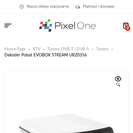
Nasze sklepy stacjonarne
Płatność i dostawa
0
Home Page
RTV
Tunery DVB-T i DVB-S
Tunery
Dekoder Polsat EVOBOX STREAM URZ0356
🔍