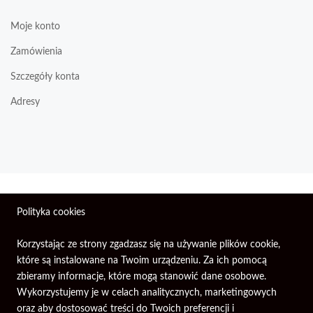
Moje konto
Zamówienia
Szczegóły konta
Adresy
Wszelkie prawa zastrzeżone © 2026 | Firma Elektroniczna
Polityka cookies
PIXEL.
Korzystając ze strony zgadzasz się na używanie plików cookie,
które są instalowane na Twoim urządzeniu. Za ich pomocą
zbieramy informacje, które mogą stanowić dane osobowe.
Wykorzystujemy je w celach analitycznych, marketingowych
oraz aby dostosować treści do Twoich preferencji i