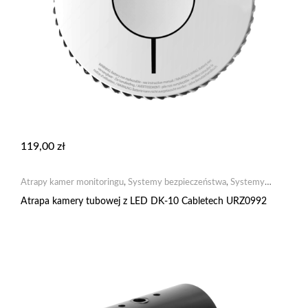
119,00
zł
Atrapy kamer monitoringu
,
Systemy bezpieczeństwa
,
Systemy
monitoringu
Atrapa kamery tubowej z LED DK-10 Cabletech URZ0992