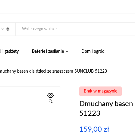
ie
 i gadżety
Baterie i zasilanie
Dom i ogród
uchany basen dla dzieci ze zraszaczem SUNCLUB 51223
Brak w magazynie
🔍
Dmuchany basen 
51223
159,00
zł