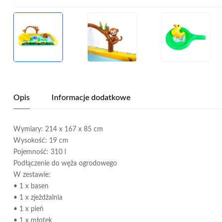
Opis
Informacje dodatkowe
Wymiary: 214 x 167 x 85 cm
Wysokość: 19 cm
Pojemność: 310 l
Podłączenie do węża ogrodowego
W zestawie:
• 1 x basen
• 1 x zjeżdżalnia
• 1 x pień
• 1 x młotek