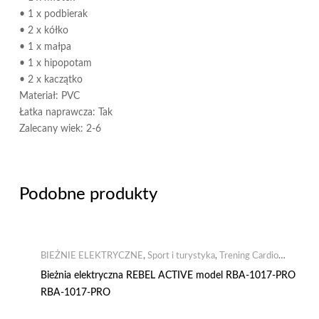
• 1 x podbierak
• 2 x kółko
• 1 x małpa
• 1 x hipopotam
• 2 x kaczątko
Materiał: PVC
Łatka naprawcza: Tak
Zalecany wiek: 2-6
Podobne produkty
BIEŻNIE ELEKTRYCZNE
,
Sport i turystyka
,
Trening Cardio
Fitness
Bieżnia elektryczna REBEL ACTIVE model RBA-1017-PRO
RBA-1017-PRO