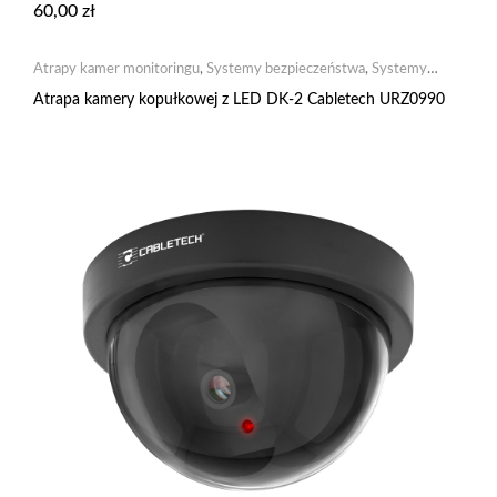
60,00
zł
Atrapy kamer monitoringu
,
Systemy bezpieczeństwa
,
Systemy
monitoringu
Atrapa kamery kopułkowej z LED DK-2 Cabletech URZ0990