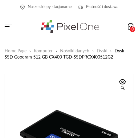
Nasze sklepy stacjonarne
Płatność i dostawa
0
Home Page
Komputer
Nośniki danych
Dyski
Dysk
SSD Goodram 512 GB CX400 TGD-SSDPRCX400512G2
🔍