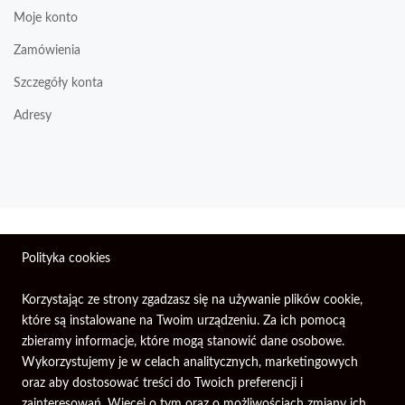
Moje konto
Zamówienia
Szczegóły konta
Adresy
Wszelkie prawa zastrzeżone © 2026 | Firma Elektroniczna
Polityka cookies
PIXEL.
Korzystając ze strony zgadzasz się na używanie plików cookie,
które są instalowane na Twoim urządzeniu. Za ich pomocą
zbieramy informacje, które mogą stanowić dane osobowe.
Wykorzystujemy je w celach analitycznych, marketingowych
oraz aby dostosować treści do Twoich preferencji i
zainteresowań. Więcej o tym oraz o możliwościach zmiany ich