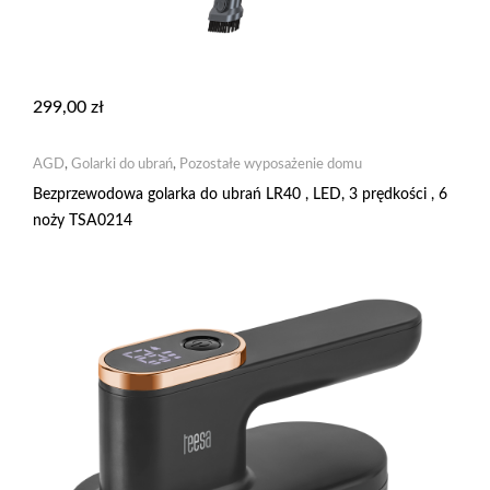
299,00
zł
AGD
,
Golarki do ubrań
,
Pozostałe wyposażenie domu
Bezprzewodowa golarka do ubrań LR40 , LED, 3 prędkości , 6
noży TSA0214