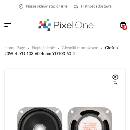
Nasze sklepy stacjonarne
Płatność i dostawa
0
Home Page
Nagłośnienie
Głośniki montażowe
Głośnik
20W-4 -YD 103-60-4ohm YD103-60-4
🔍