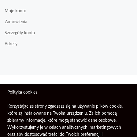
Moje konto
Zamówienia
Szczegóły konta
Adresy
Wszelkie prawa zastrzeżone © 2026 | Firma Elektroniczna
Polityka cookies
PIXEL.
Korzystając ze strony zgadzasz się na używanie plików cookie,
które są instalowane na Twoim urządzeniu. Za ich pomocą
zbieramy informacje, które mogą stanowić dane osobowe.
Wykorzystujemy je w celach analitycznych, marketingowych
oraz aby dostosować treści do Twoich preferencji i