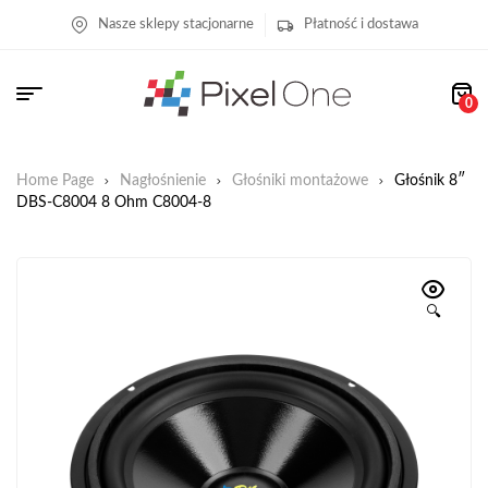
Nasze sklepy stacjonarne
Płatność i dostawa
0
Home Page
Nagłośnienie
Głośniki montażowe
Głośnik 8″
DBS-C8004 8 Ohm C8004-8
🔍