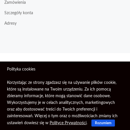
Zamówienia
Szczegóły konta
Adresy
Wszelkie prawa zastrzeżone © 2026 | Firma Elektroniczna
Polityka cookies
PIXEL.
Korzystając ze strony zgadzasz się na używanie plików cookie,
które są instalowane na Twoim urządzeniu. Za ich pomocą
zbieramy informacje, które mogą stanowić dane osobowe.
Wykorzystujemy je w celach analitycznych, marketingowych
oraz aby dostosować treści do Twoich preferencji i
zainteresowań. Więcej o tym oraz o możliwościach zmiany ich
ustawień dowiesz się w
Polityce Prywatności
.
Rozumiem
Głowna
Konto
Search
Koszyk