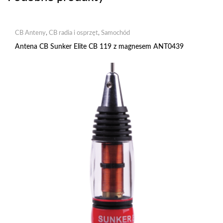
CB Anteny
,
CB radia i osprzęt
,
Samochód
Antena CB Sunker Elite CB 119 z magnesem ANT0439