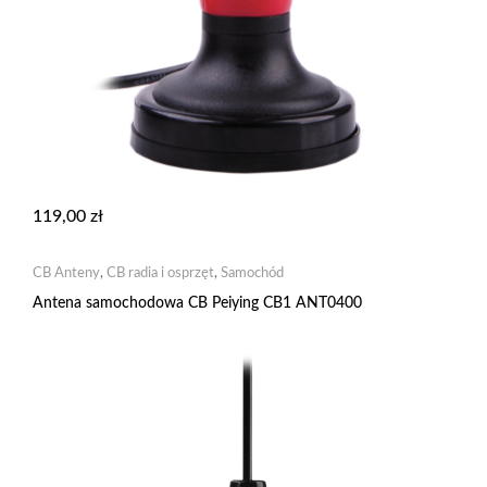
119,00
zł
CB Anteny
,
CB radia i osprzęt
,
Samochód
Antena samochodowa CB Peiying CB1 ANT0400