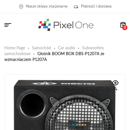
Nasze sklepy stacjonarne
Płatność i dostawa
0
Home Page
Samochód
Car audio
Subwoofery
samochodowe
Głośnik BOOM BOX DBS-P1207A ze
wzmacniaczem P1207A
🔍