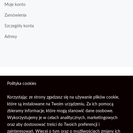
Moje konto
Zamówienia
Szczegóły konta
Adresy
Wszelkie prawa zastrzeżone © 2026 | Firma Elektroniczna
Polityka cookies
PIXEL.
Korzystając ze strony zgadzasz się na używanie plików cookie,
które są instalowane na Twoim urządzeniu. Za ich pomocą
zbieramy informacje, które mogą stanowić dane osobowe.
Wykorzystujemy je w celach analitycznych, marketingowych
oraz aby dostosować treści do Twoich preferencji i
zainteresowań. Więcej o tym oraz o możliwościach zmiany ich