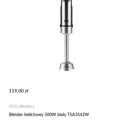
119,00
zł
AGD
,
Blendery
Blender kielichowy 500W biały TSA3542W